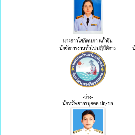
นางสาวโสภิตนภา แก้วจีน
นักจัดการงานทั่วไปปฏิบีติการ
น
-ว่าง-
นักทรัพยากรบุคคล ปก/ชก